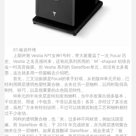
0
1:
板岩纤维
上期评测 Vestia Nº1女神1号时，带大家重温了一次 Focal 历
史、Vestia 之名灵感何来，还有此系列所用的｀M´-shaped 铝镁合
金一吋高音振膜。但 Vestia 系列的 Slatefiber单元，却没有太多着
墨，这次就多用一些篇幅去介绍吧。
首先，三文治振膜是Focal的拿手好戏，从初版W单元开始，已
经利用两层透明热塑性聚合物，去夹住另一层物料，以同时取得高
刚性、轻巧，以及很重要的出色阻尼特性。
W单元的中央夹层是特别发泡物料，当中亦发展出很多版本，
不但直径、用途（中低音、中音以及低音）各异，亦经过了多次改
进，虽然厂方未有特别说明，不过可以猜测其制造工艺和物料都经
过不少改动。
同样的透明聚合物，也「夹」过多种不同材质，例如法国亚
麻。而 Slatefiber 单元，于 2019 年完成研发，亦为两层透明聚合
物夹住另一层物料。如果直接翻译 Slatefiber，就会变成了「板