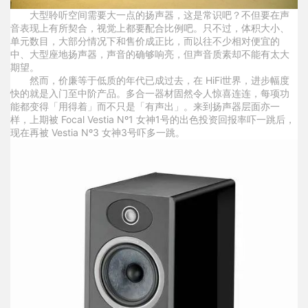
大型聆听空间需要大一点的扬声器，这是常识吧？不但要在声
音表现上有所契合，视觉上都要配合比例吧。只不过，体积大小、
单元数目，大部分情况下和售价成正比，而以往不少相对便宜的
中、大型座地扬声器，声音的确够响亮，但声音质素却不能有太大
期望。
然而，价廉等于低质的年代已成过去，在 HiFi世界，进步幅度
快的就是入门至中阶产品。多合一器材固然令人惊喜连连，每项功
能都变得「用得着」而不只是「有声出」。来到扬声器层面亦一
样，上期被 Focal Vestia Nº1 女神1号的出色投资回报率吓一跳后，
现在再被 Vestia Nº3 女神3号吓多一跳。