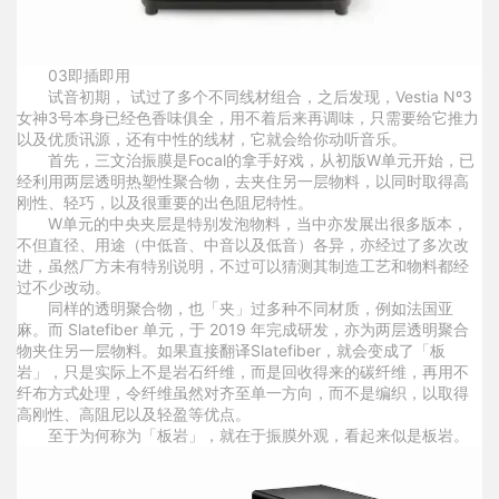
0
3
即插即用
试音初期， 试过了多个不同线材组合，之后发现，Vestia Nº3
女神3号本身已经色香味俱全，用不着后来再调味，只需要给它推力
以及优质讯源，还有中性的线材，它就会给你动听音乐。
首先，三文治振膜是Focal的拿手好戏，从初版W单元开始，已
经利用两层透明热塑性聚合物，去夹住另一层物料，以同时取得高
刚性、轻巧，以及很重要的出色阻尼特性。
W单元的中央夹层是特别发泡物料，当中亦发展出很多版本，
不但直径、用途（中低音、中音以及低音）各异，亦经过了多次改
进，虽然厂方未有特别说明，不过可以猜测其制造工艺和物料都经
过不少改动。
同样的透明聚合物，也「夹」过多种不同材质，例如法国亚
麻。而 Slatefiber 单元，于 2019 年完成研发，亦为两层透明聚合
物夹住另一层物料。如果直接翻译Slatefiber，就会变成了「板
岩」，只是实际上不是岩石纤维，而是回收得来的碳纤维，再用不
纤布方式处理，令纤维虽然对齐至单一方向，而不是编织，以取得
高刚性、高阻尼以及轻盈等优点。
至于为何称为「板岩」，就在于振膜外观，看起来似是板岩。