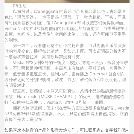
0
5
生动
以前提过，L’Arpeggiata 的音乐与录音都非常出色，古乐器音
色比「现代乐器」（也不是很「现代」了）稍为粗糙、平实，而且
有时候鼻音较为明显，但 L’Arpeggiata 却可以把它们玩得很华丽。
Vestia Nº3女神3号就将他们的各项优点都放得更大，当中关键在于
密度、空间感，以及音像与空间的比例，当然，还有可闻但不重手
的润饰。
另一方面，没有想到这个价位的扬声器，可以将低音乐器演奏
时的力度变化，播得如此清楚，又如此丰厚。再次证明高分析力不
一定会将声音拉薄，高清质厚声没有冲突。
Vestia Nº3女神3号的平衡度比较接近等边三角形，低音分量较
多，不过两极延伸很理想。中高音未有峰值，平顺听感一直贯彻全
频。低音量多但速度快、控制力好，当你播放 Drum set 就会明白，
各种鼓之间的分别很明确，鼓皮、鼓腔、鼓棍落点和力度变化，都
有明显对比。
密度高、质感强，丰厚又可以爽快，柔情小品的温婉感情播得
细致，Hard rock（MUSE《HAARP》）的火气、电结他的侵略性、
打心口的中低音冲击，Vestia Nº3女神3号都一一兼顾。
拥有大聆听空间，但未想在音响方面投放很多金钱的话，Vestia
Nº3女神3号非常值得推荐。不大，只是仍然算得上自然消散。它的
音像不是大，是实在。
如果喜欢本款音响产品的影音发烧友们，可以联系点击文字我们哦~