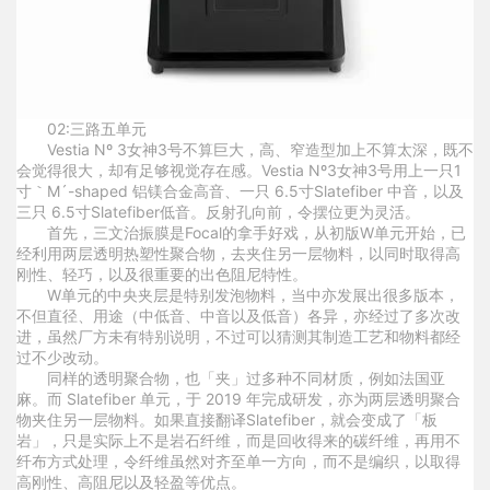
0
2:
三路五单元
Vestia Nº 3女神3号不算巨大，高、窄造型加上不算太深，既不
会觉得很大，却有足够视觉存在感。Vestia Nº3女神3号用上一只1
寸｀M´-shaped 铝镁合金高音、一只 6.5寸Slatefiber 中音，以及
三只 6.5寸Slatefiber低音。反射孔向前，令摆位更为灵活。
首先，三文治振膜是Focal的拿手好戏，从初版W单元开始，已
经利用两层透明热塑性聚合物，去夹住另一层物料，以同时取得高
刚性、轻巧，以及很重要的出色阻尼特性。
W单元的中央夹层是特别发泡物料，当中亦发展出很多版本，
不但直径、用途（中低音、中音以及低音）各异，亦经过了多次改
进，虽然厂方未有特别说明，不过可以猜测其制造工艺和物料都经
过不少改动。
同样的透明聚合物，也「夹」过多种不同材质，例如法国亚
麻。而 Slatefiber 单元，于 2019 年完成研发，亦为两层透明聚合
物夹住另一层物料。如果直接翻译Slatefiber，就会变成了「板
岩」，只是实际上不是岩石纤维，而是回收得来的碳纤维，再用不
纤布方式处理，令纤维虽然对齐至单一方向，而不是编织，以取得
高刚性、高阻尼以及轻盈等优点。