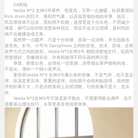
0
4
肉地
Vestia Nº3 女神3号厚声、密度高，又带一点微暖，轻易重现到
Kick drum 的巨大、推到空气量，以及低音电结他的丰厚、低沉，
而且厚得来不过浓，宽松而不松散，速度更是十分出色，不用减少
厚度，都可以给你听清楚各种层次，而且不会太过强调，是衬托的
就不会被播放成主角。
虽然带一点暖声，只是十分轻微，添加一点润饰，并无扭曲乐
器音色。长号、小号与 Saxophone 之间的音色、光泽、音域，还有
发声方式之间的差别，Vestia Nº3女神3号 都很清楚地交代，也因为
密度很好，音像很实在，亦有助加强不同乐器的辨识度。
厚度、密度出色，会强化一切质感，连带观众掌声都有肉地，
不是尖、薄的一个细小发声点。
要形容Vestia Nº3 女神3号播出来的音像，不是气球，也不是足
球，应该是更实净、更重的篮球。但轮廓不会锐利如篮球，虽然散
开的距离不大，只是仍然算得上自然消散。它的音像不是大，是实
在。
Vestia Nº3女神3号可算是新手取向，不需要用家去调声，也不
需要甚么摆位技巧，令享受美音变得更简单。