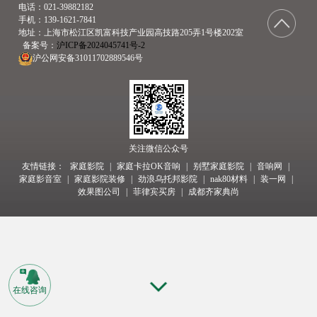
电话：021-39882182
手机：139-1621-7841
地址：上海市松江区凯富科技产业园高技路205弄1号楼202室
  备案号：
沪ICP备2024045741号-2
沪公网安备31011702889546号
关注微信公众号
友情链接：
家庭影院
家庭卡拉OK音响
别墅家庭影院
音响网
家庭影音室
家庭影院装修
劲浪乌托邦影院
nak80材料
装一网
效果图公司
菲律宾买房
成都齐家典尚
在线咨询