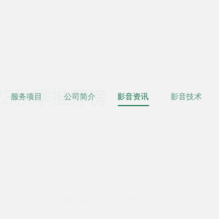
023秋季推荐榜
服务项目
公司简介
影音资讯
影音技术
ambridge Audio剑桥CXA81和EVO 150都荣登“一体式放大