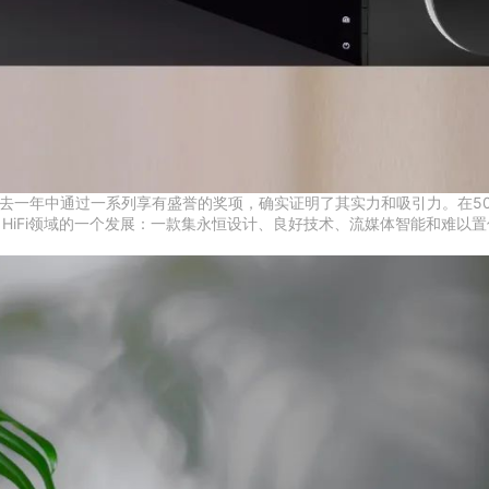
但在过去一年中通过一系列享有盛誉的奖项，确实证明了其实力和吸引力。在50多年
了HiFi领域的一个发展：一款集永恒设计、良好技术、流媒体智能和难以