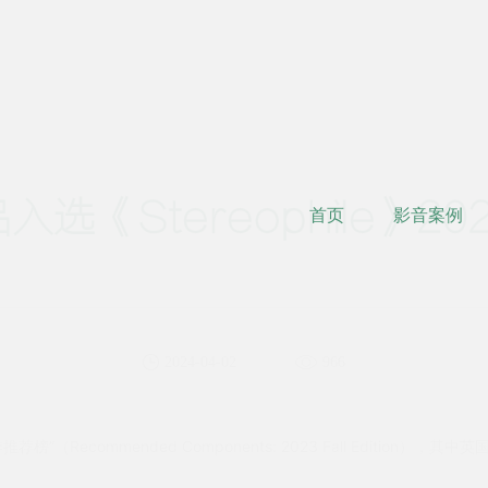
选《Stereophile》2
首页
影音案例
2024-04-02
966
ecommended Components: 2023 Fall Edition），
其中英国C