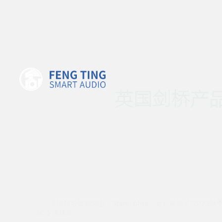
英国剑桥产品入
美国知名音响杂志《Stereophile》近日揭晓了“2023秋季推荐榜”（R
器”专项榜单。