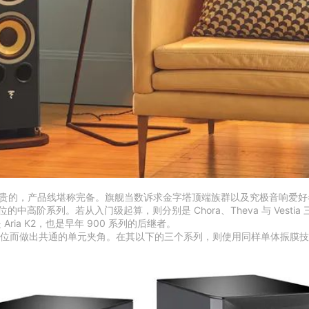
品线堪称完备。旗舰当数诉求金字塔顶端族群以及究极音响爱好者的 Utopia 
阶系列。若从入门级起算，则分别是 Chora、Theva 与 Vestia 三个系列，
ria K2，也是早年 900 系列的后继者。
相位而做出共通的单元夹角。在其以下的三个系列，则使用同样单体振膜技术，