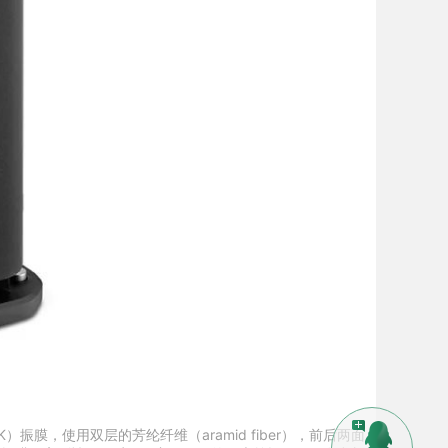
y-K）振膜，使用双层的芳纶纤维（aramid fiber），前后两面