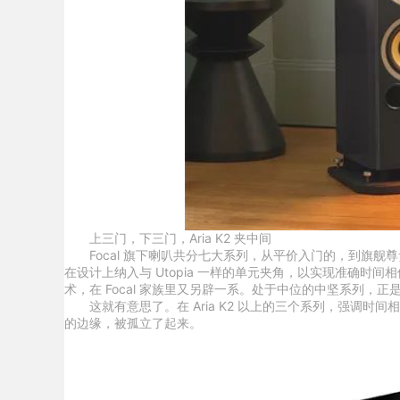
上三门，下三门，Aria K2 夹中间
Focal 旗下喇叭共分七大系列，从平价入门的，到旗舰尊贵的，产
在设计上纳入与 Utopia 一样的单元夹角，以实现准确时间相位的中高
术，在 Focal 家族里又另辟一系。处于中位的中坚系列，正是 A
这就有意思了。在 Aria K2 以上的三个系列，强调时间
的边缘，被孤立了起来。