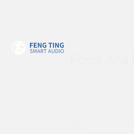
Focal A
不想浪费你的时间，所以直接讲结论。如果你预算有限，如
地喇叭，那么，这篇文章请你看下去。
Focal Aria K2 926 就是符合上述所有条件的一