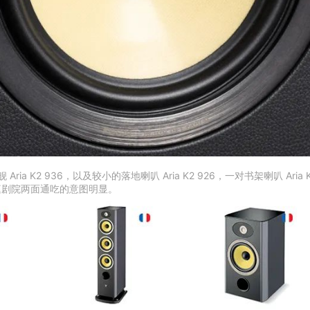
2 936，以及较小的落地喇叭 Aria K2 926，一对书架喇叭 Aria K2 9
庭剧院两面通吃的意图明显。