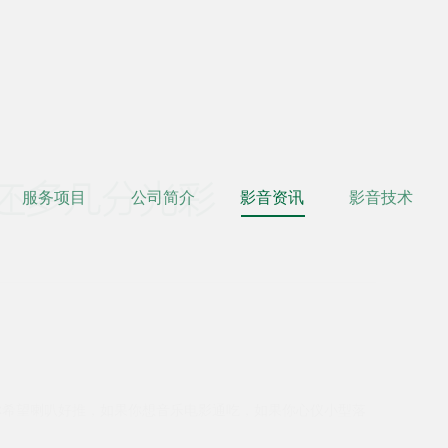
外，还多几分光彩
服务项目
公司简介
影音资讯
影音技术
希望喇叭好推，如果你想音乐电影通吃，如果你心仪小型落