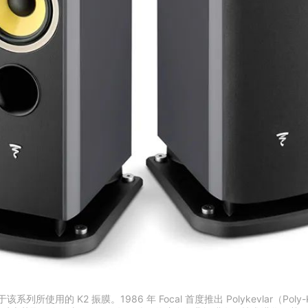
用的 K2 振膜。1986 年 Focal 首度推出 Polykevlar（Pol