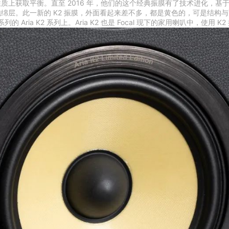
质上获取平衡。直至 2016 年，他们的这个经典振膜有了技术进化，
。此一新的 K2 振膜，外面看起来差不多，都是黄色的，可是结构与配方已然
列的 Aria K2 系列上。Aria K2 也是 Focal 现下的家用喇叭中，使用 