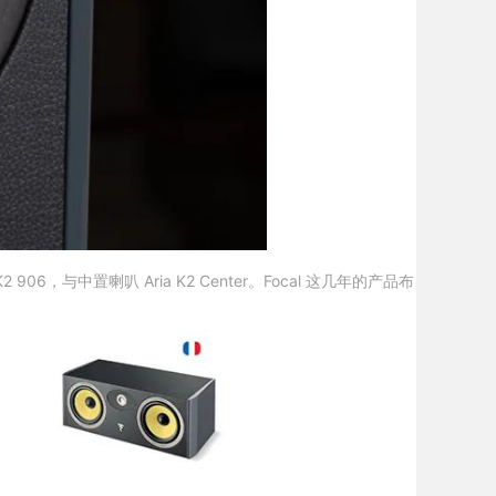
06，与中置喇叭 Aria K2 Center。Focal 这几年的产品布