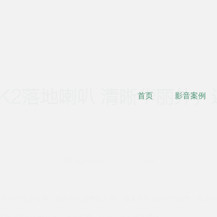
ria K2落地喇叭 清晰华丽
首页
影音案例
2024-04-02
650
果你想追求音质，如果你在意喇叭外观，如果你不喜欢花俏造型，如果你
对喇叭。在负担得起的价格下，满足好看、好听，且实用的需求。