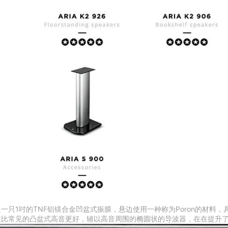
是一只1吋的TNF铝镁合金凹盆式振膜，悬边使用一种称为Poron的材料，
性比常见的凸盆式高音更好，辅以高音周围的椭圆状的导波器，在在提升