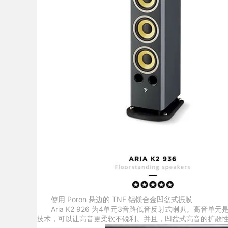
使用 Poron 悬边的 TNF 铝镁合金凹盆式振膜
Aria K2 926 为4单元3音路低音反射式喇叭。高音单元
技术，可以让高音更柔软不锐利。并且，凹盆式高音的扩散