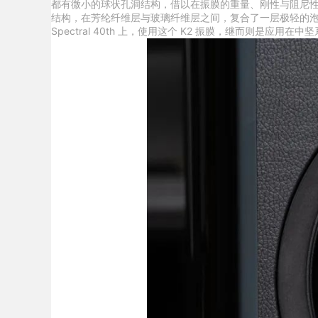
都有微小的球状孔洞结构，借以在振膜的重量、刚性与阻尼性
结构，在芳纶纤维层与玻璃纤维层之间，复合了一层极轻的泡绵层
Spectral 40th 上，使用这个 K2 振膜，继而则是应用在中坚系